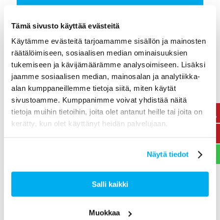
Tämä sivusto käyttää evästeitä
LIITY SISÄPIIRIIN
Käytämme evästeitä tarjoamamme sisällön ja mainosten
räätälöimiseen, sosiaalisen median ominaisuuksien
tukemiseen ja kävijämäärämme analysoimiseen. Lisäksi
Tilaa viimeisimmät tarjoukset, kuulumiset ja
jaamme sosiaalisen median, mainosalan ja analytiikka-
hyödylliset vinkit suoraan sähköpostiisi.
alan kumppaneillemme tietoja siitä, miten käytät
sivustoamme. Kumppanimme voivat yhdistää näitä
tietoja muihin tietoihin, joita olet antanut heille tai joita on
kerätty, kun olet käyttänyt heidän palvelujaan.
Näytä tiedot
Salli kaikki
Lomakkeen lähettämällä hyväksyt GDPR:n mukaisen
tietosuojaselosteen.
Muokkaa