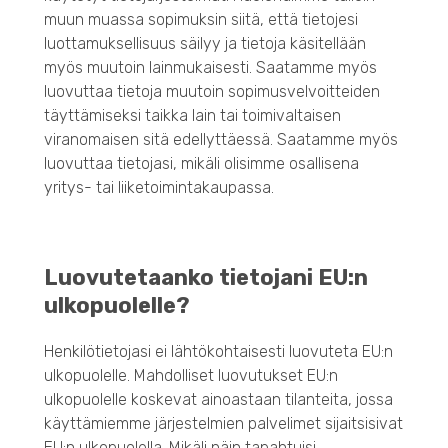
muun muassa sopimuksin siitä, että tietojesi
luottamuksellisuus säilyy ja tietoja käsitellään
myös muutoin lainmukaisesti. Saatamme myös
luovuttaa tietoja muutoin sopimusvelvoitteiden
täyttämiseksi taikka lain tai toimivaltaisen
viranomaisen sitä edellyttäessä. Saatamme myös
luovuttaa tietojasi, mikäli olisimme osallisena
yritys- tai liiketoimintakaupassa.
Luovutetaanko tietojani EU:n
ulkopuolelle?
Henkilötietojasi ei lähtökohtaisesti luovuteta EU:n
ulkopuolelle. Mahdolliset luovutukset EU:n
ulkopuolelle koskevat ainoastaan tilanteita, jossa
käyttämiemme järjestelmien palvelimet sijaitsisivat
EU:n ulkopuolella. Mikäli näin tapahtuisi,