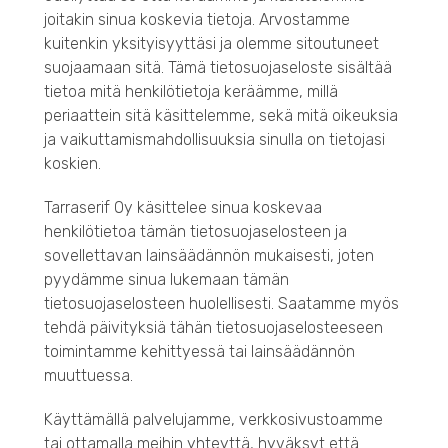
joitakin sinua koskevia tietoja. Arvostamme
kuitenkin yksityisyyttäsi ja olemme sitoutuneet
suojaamaan sitä. Tämä tietosuojaseloste sisältää
tietoa mitä henkilötietoja keräämme, millä
periaattein sitä käsittelemme, sekä mitä oikeuksia
ja vaikuttamismahdollisuuksia sinulla on tietojasi
koskien.
Tarraserif Oy käsittelee sinua koskevaa
henkilötietoa tämän tietosuojaselosteen ja
sovellettavan lainsäädännön mukaisesti, joten
pyydämme sinua lukemaan tämän
tietosuojaselosteen huolellisesti. Saatamme myös
tehdä päivityksiä tähän tietosuojaselosteeseen
toimintamme kehittyessä tai lainsäädännön
muuttuessa.
Käyttämällä palvelujamme, verkkosivustoamme
tai ottamalla meihin yhteyttä, hyväksyt että