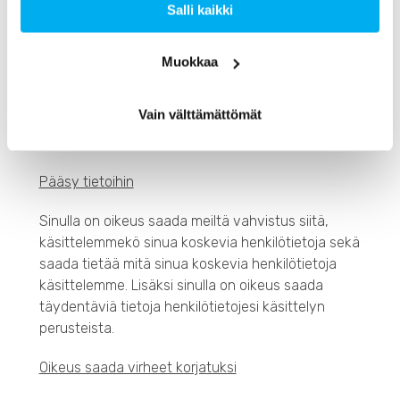
Salli kaikki
Suostumuksen peruuttaminen
Mikäli käsittelemme tietojasi suostumuksesi
Muokkaa
perusteella, voit milloin tahansa peruuttaa
suostumuksen ilmoittamalla siitä meille, esimerkiksi
Vain välttämättömät
lähettämällä sähköpostia osoitteeseen
info@tarraserif.fi.
Pääsy tietoihin
Sinulla on oikeus saada meiltä vahvistus siitä,
käsittelemmekö sinua koskevia henkilötietoja sekä
saada tietää mitä sinua koskevia henkilötietoja
käsittelemme. Lisäksi sinulla on oikeus saada
täydentäviä tietoja henkilötietojesi käsittelyn
perusteista.
Oikeus saada virheet korjatuksi