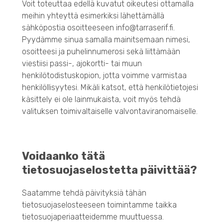
Voit toteuttaa edellä kuvatut oikeutesi ottamalla
meihin yhteyttä esimerkiksi lähettämällä
sähköpostia osoitteeseen info@tarraserif.fi.
Pyydämme sinua samalla mainitsemaan nimesi,
osoitteesi ja puhelinnumerosi sekä liittämään
viestiisi passi-, ajokortti- tai muun
henkilötodistuskopion, jotta voimme varmistaa
henkilöllisyytesi. Mikäli katsot, että henkilötietojesi
käsittely ei ole lainmukaista, voit myös tehdä
valituksen toimivaltaiselle valvontaviranomaiselle.
Voidaanko tätä
tietosuojaselostetta päivittää?
Saatamme tehdä päivityksiä tähän
tietosuojaselosteeseen toimintamme taikka
tietosuojaperiaatteidemme muuttuessa.