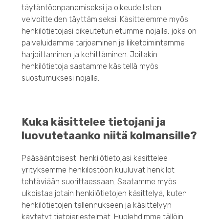
täytäntöönpanemiseksi ja oikeudellisten
velvoitteiden täyttämiseksi. Käsittelemme myös
henkilötietojasi oikeutetun etumme nojalla, joka on
palveluidemme tarjoaminen ja liiketoimintamme
harjoittaminen ja kehittäminen. Joitakin
henkilötietoja saatamme käsitellä myös
suostumuksesi nojalla.
Kuka käsittelee tietojani ja
luovutetaanko niitä kolmansille?
Pääsääntöisesti henkilötietojasi käsittelee
yrityksemme henkilöstöön kuuluvat henkilöt
tehtäviään suorittaessaan. Saatamme myös
ulkoistaa jotain henkilötietojen käsittelyä, kuten
henkilötietojen tallennukseen ja käsittelyyn
käytetyt tietojärjestelmät. Huolehdimme tällöin