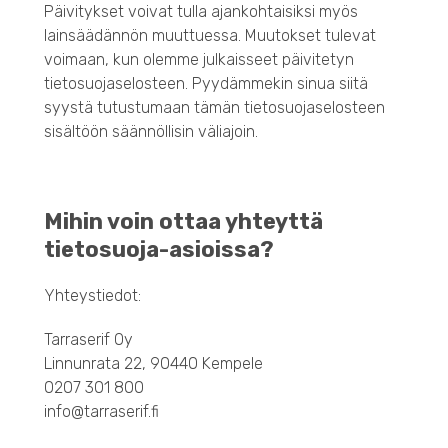
Päivitykset voivat tulla ajankohtaisiksi myös
lainsäädännön muuttuessa. Muutokset tulevat
voimaan, kun olemme julkaisseet päivitetyn
tietosuojaselosteen. Pyydämmekin sinua siitä
syystä tutustumaan tämän tietosuojaselosteen
sisältöön säännöllisin väliajoin.
Mihin voin ottaa yhteyttä
tietosuoja-asioissa?
Yhteystiedot:
Tarraserif Oy
Linnunrata 22, 90440 Kempele
0207 301 800
info@tarraserif.fi