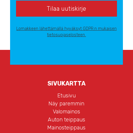
Lomakkeen lähettämällä hyväksyt GDPR:n mukaisen
tietosuojaselosteen.
SIVUKARTTA
Etusivu
Näy paremmin
Valomainos
Auton teippaus
Mainosteippaus