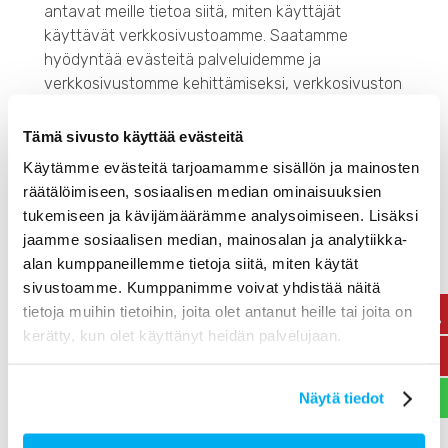
antavat meille tietoa siitä, miten käyttäjät
käyttävät verkkosivustoamme. Saatamme
hyödyntää evästeitä palveluidemme ja
verkkosivustomme kehittämiseksi, verkkosivuston
käytön analysoimiseksi, sekä markkinoinnin
kohdentamiseksi ja optimoimiseksi. Verkkosivuston
Tämä sivusto käyttää evästeitä
käyttäjä voi antaa suostumuksensa tai kieltää
Käytämme evästeitä tarjoamamme sisällön ja mainosten
evästeiden käytön verkkoselaimensa asetuksista.
räätälöimiseen, sosiaalisen median ominaisuuksien
Useimmat verkkoselaimet sallivat evästeet
tukemiseen ja kävijämäärämme analysoimiseen. Lisäksi
automaattisesti. Huomaathan, että evästeiden
jaamme sosiaalisen median, mainosalan ja analytiikka-
estäminen saattaa rajoittaa verkkosivustomme
alan kumppaneillemme tietoja siitä, miten käytät
toimivuutta.
sivustoamme. Kumppanimme voivat yhdistää näitä
tietoja muihin tietoihin, joita olet antanut heille tai joita on
kerätty, kun olet käyttänyt heidän palvelujaan.
Millaisia oikeuksia ja
vaikutusmahdollisuuksia minulla
Näytä tiedot
on?