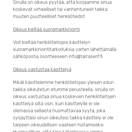
Sinulla on oikeus pyytää, että korjaamme sinua
koskevat virheelliset tai vanhentuneet taikka
muuten puutteelliset henkilötiedot.
Oikeus kieltää suoramarkkinointi
Voit kieltää henkilötietojesi käsittelyn
suoramarkkinointitarkoituksia varten lähettämällä
sähköpostia osoitteeseen info@tarraserif.fi.
Oikeus vastustaa käsittelyä
Mikäli käsittelemme henkilötietojasi yleisen edun
taikka oikeutetun etumme perusteella, sinulla on
oikeus vastustaa sinua koskevien henkilötietojen
käsittelyä siltä osin, kuin käsittelylle ei ole
olemassa sellaista huomattavaa syytä, joka
syrjäyttäisi sinun oikeutesi taikka käsittely ei ole
tarpeen oikeudellisen vaateen hoitamiseksi.
Huomaathan, että tässä tilanteessa emme