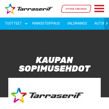
PYYDÄ TARJOUS
TUOTTEET
MAINOSTEIPPAUS
VALOMAINOS
AUTON T
KAUPAN
SOPIMUSEHDOT