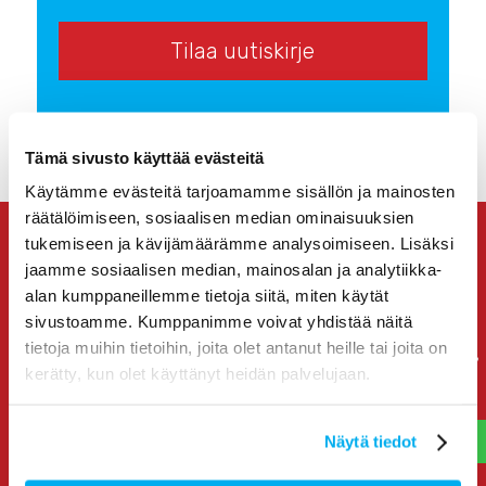
Lomakkeen lähettämällä hyväksyt GDPR:n mukaisen
tietosuojaselosteen.
Tämä sivusto käyttää evästeitä
Käytämme evästeitä tarjoamamme sisällön ja mainosten
räätälöimiseen, sosiaalisen median ominaisuuksien
tukemiseen ja kävijämäärämme analysoimiseen. Lisäksi
jaamme sosiaalisen median, mainosalan ja analytiikka-
alan kumppaneillemme tietoja siitä, miten käytät
SIVUKARTTA
sivustoamme. Kumppanimme voivat yhdistää näitä
tietoja muihin tietoihin, joita olet antanut heille tai joita on
Etusivu
kerätty, kun olet käyttänyt heidän palvelujaan.
Näy paremmin
Valomainos
Näytä tiedot
Auton teippaus