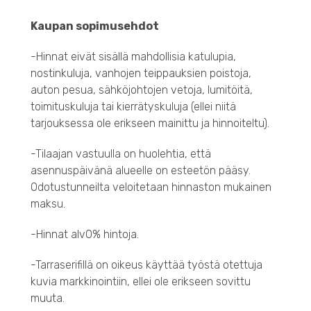
Kaupan sopimusehdot
-Hinnat eivät sisällä mahdollisia katulupia,
nostinkuluja, vanhojen teippauksien poistoja,
auton pesua, sähköjohtojen vetoja, lumitöitä,
toimituskuluja tai kierrätyskuluja (ellei niitä
tarjouksessa ole erikseen mainittu ja hinnoiteltu).
-Tilaajan vastuulla on huolehtia, että
asennuspäivänä alueelle on esteetön pääsy.
Odotustunneilta veloitetaan hinnaston mukainen
maksu.
-Hinnat alv0% hintoja.
-Tarraserifillä on oikeus käyttää työstä otettuja
kuvia markkinointiin, ellei ole erikseen sovittu
muuta.