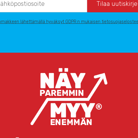
omakkeen lähettämällä hyväksyt GDPR:n mukaisen tietosuojaselostee