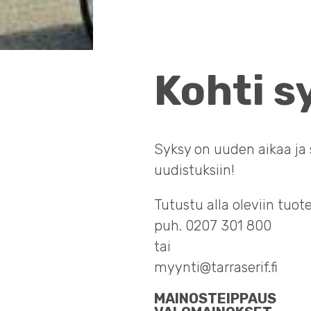
Kohti s
Syksy on uuden aikaa ja s
uudistuksiin!
Tutustu alla oleviin tuot
puh. 0207 301 800
tai
myynti@tarraserif.fi
MAINOSTEIPPAUS