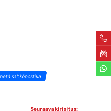
hetä sähköpostilla
Seuraava kirjoitus: