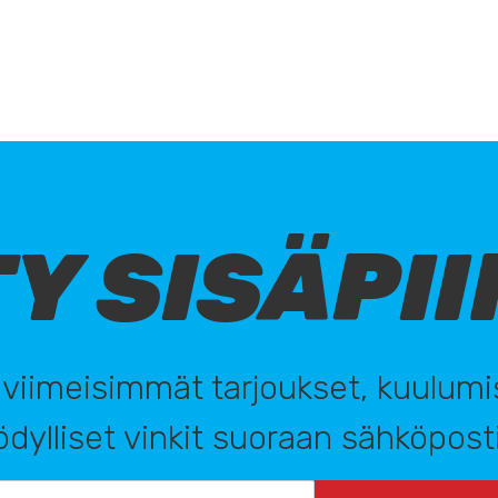
TY SISÄPII
 viimeisimmät tarjoukset, kuulumi
dylliset vinkit suoraan sähköposti