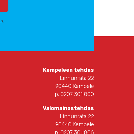
n.
Kempeleen tehdas
Linnunrata 22
90440 Kempele
p. 0207 301 800
Valomainostehdas
Linnunrata 22
90440 Kempele
p. 0207 301 806