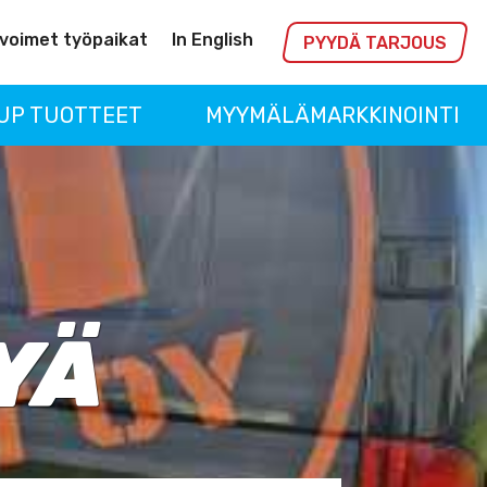
voimet työpaikat
In English
PYYDÄ TARJOUS
UP TUOTTEET
MYYMÄLÄMARKKINOINTI
YÄ