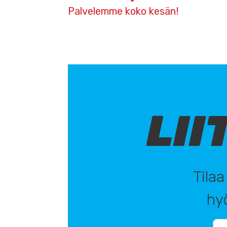
Palvelemme koko kesän!
selaus
LII
Tilaa
hyö