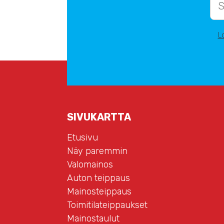
L
SIVUKARTTA
Etusivu
Näy paremmin
Valomainos
Auton teippaus
Mainosteippaus
Toimitilateippaukset
Mainostaulut