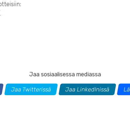
teisiin:
/
Jaa sosiaalisessa mediassa
Jaa Twitterissä
Jaa LinkedInissä
Lä