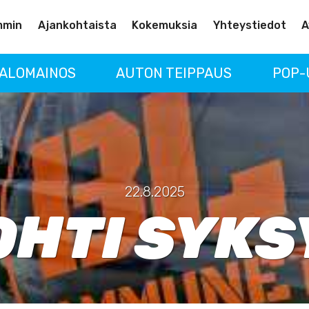
mmin
Ajankohtaista
Kokemuksia
Yhteystiedot
A
ALOMAINOS
AUTON TEIPPAUS
POP-
22.8.2025
OHTI SYKS