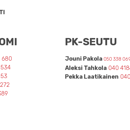
TI
OMI
PK-SEUTU
1 680
Jouni Pakola
050 338 06
 534
Aleksi Tahkola
040 418
153
Pekka Laatikainen
040
 272
389