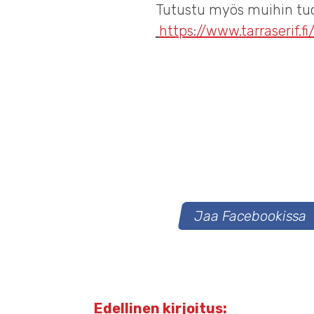
Tutustu myös muihin tuot
https://www.tarraserif.fi
Jaa Facebookissa
Artikkelien
Edellinen kirjoitus: