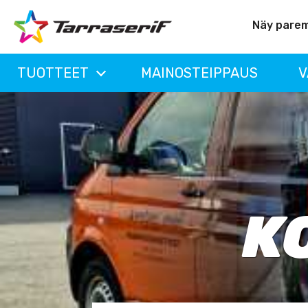
Näy pare
TUOTTEET
MAINOSTEIPPAUS
V
K