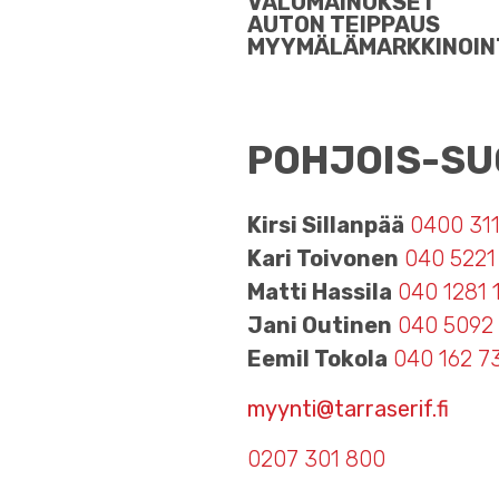
VALOMAINOKSET
AUTON TEIPPAUS
MYYMÄLÄMARKKINOIN
POHJOIS-SU
Kirsi Sillanpää
0400 31
Kari Toivonen
040 5221
Matti Hassila
040 1281 
Jani Outinen
040 5092
Eemil Tokola
040 162 7
myynti@tarraserif.fi
0207 301 800