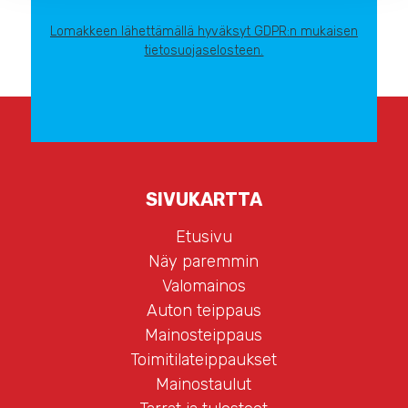
Lomakkeen lähettämällä hyväksyt GDPR:n mukaisen
tietosuojaselosteen.
SIVUKARTTA
Etusivu
Näy paremmin
Valomainos
Auton teippaus
Mainosteippaus
Toimitilateippaukset
Mainostaulut