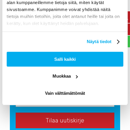
alan kumppaneillemme tietoja siitä, miten käytät
sivustoamme. Kumppanimme voivat yhdistää näitä
tietoja muihin tietoihin, joita olet antanut heille tai joita on
kerätty, kun olet käyttänyt heidän palvelujaan.
Näytä tiedot
LIITY SISÄPIIRIIN
Salli kaikki
Tilaa viimeisimmät tarjoukset, kuulumiset ja
Muokkaa
hyödylliset vinkit suoraan sähköpostiisi.
Vain välttämättömät