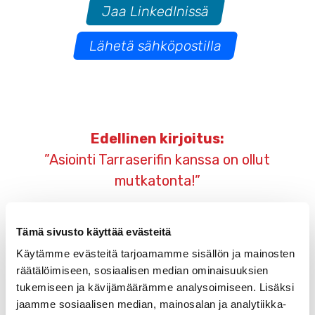
Jaa LinkedInissä
Lähetä sähköpostilla
Artikkelien
Edellinen kirjoitus:
selaus
”Asiointi Tarraserifin kanssa on ollut
mutkatonta!”
Seuraava kirjoitus:
Tämä sivusto käyttää evästeitä
Meiltä valomainokset!
Käytämme evästeitä tarjoamamme sisällön ja mainosten
räätälöimiseen, sosiaalisen median ominaisuuksien
tukemiseen ja kävijämäärämme analysoimiseen. Lisäksi
jaamme sosiaalisen median, mainosalan ja analytiikka-