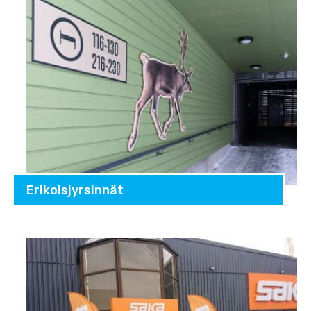
Erikoisjyrsinnät