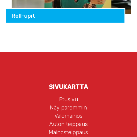
Roll-upit
SIVUKARTTA
Etusivu
Näy paremmin
Valomainos
Auton teippaus
Mainosteippaus