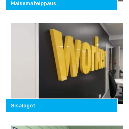
Maisemateippaus
Sisälogot