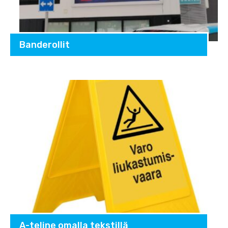
Banderollit
A-teline omalla tekstillä