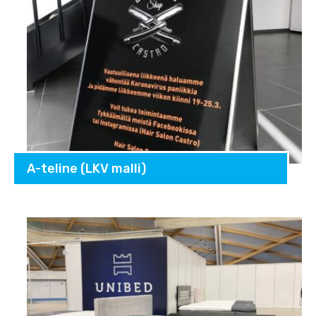
A-teline (LKV malli)