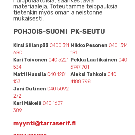
huippulaatuisia, säänkestäviä
materiaaleja. Toteutamme teippauksia
tietenkin myös oman aineistonne
mukaisesti.
POHJOIS-SUOMI
PK-SEUTU
Kirsi Sillanpää
0400 311
Mikko Pesonen
040 1514
680
181
Kari Toivonen
040 5221
Pekka Laatikainen
040
534
5747 701
Matti Hassila
040 1281
Aleksi Tahkola
040
153
4188 798
Jani Outinen
040 5092
272
Kari Mäkelä
040 1627
389
myynti@tarraserif.fi