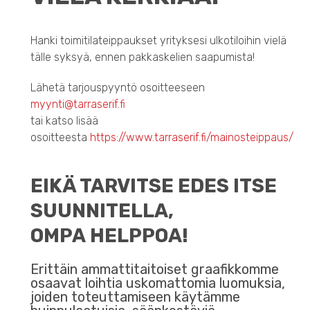
Hanki toimitilateippaukset yrityksesi ulkotiloihin vielä
tälle syksyä, ennen pakkaskelien saapumista!
Lähetä tarjouspyyntö osoitteeseen
myynti@tarraserif.fi
tai katso lisää
osoitteesta
https://www.tarraserif.fi/mainosteippaus/
EIKÄ TARVITSE EDES ITSE
SUUNNITELLA,
OMPA HELPPOA!
Erittäin ammattitaitoiset graafikkomme
osaavat loihtia uskomattomia luomuksia,
joiden toteuttamiseen käytämme